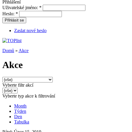
Přihlášení
Uživatelské jméno:
*
Heslo:
*
Přihlásit se
Zaslat nové heslo
Domů
»
Akce
Akce
Vyberte filtr akcí
Vyberte typ akce k filtrování
Month
Týden
Den
Tabulka
Pátek Únor 15, 2019