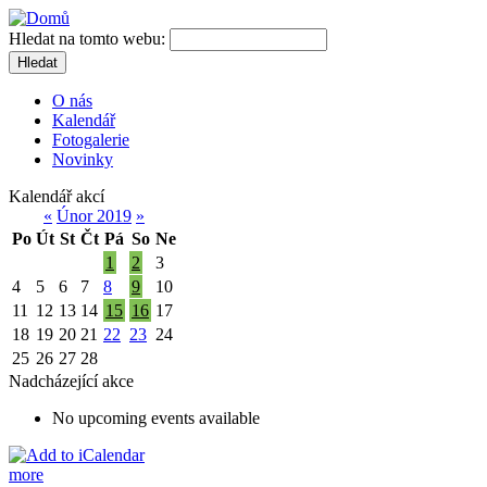
Hledat na tomto webu:
Hledat
O nás
Kalendář
Fotogalerie
Novinky
Kalendář akcí
«
Únor 2019
»
Po
Út
St
Čt
Pá
So
Ne
1
2
3
4
5
6
7
8
9
10
11
12
13
14
15
16
17
18
19
20
21
22
23
24
25
26
27
28
Nadcházející akce
No upcoming events available
more