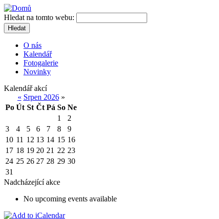
Hledat na tomto webu:
Hledat
O nás
Kalendář
Fotogalerie
Novinky
Kalendář akcí
«
Srpen 2026
»
Po
Út
St
Čt
Pá
So
Ne
1
2
3
4
5
6
7
8
9
10
11
12
13
14
15
16
17
18
19
20
21
22
23
24
25
26
27
28
29
30
31
Nadcházející akce
No upcoming events available