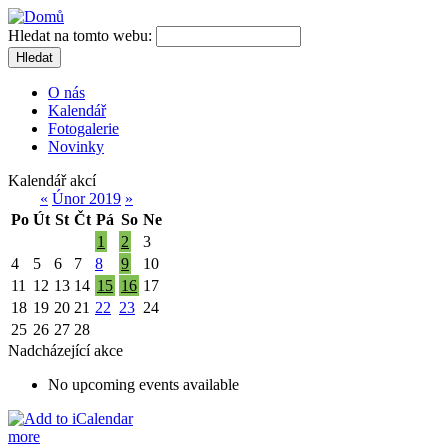
Hledat na tomto webu:
Hledat
O nás
Kalendář
Fotogalerie
Novinky
Kalendář akcí
«
Únor 2019
»
Po
Út
St
Čt
Pá
So
Ne
1
2
3
4
5
6
7
8
9
10
11
12
13
14
15
16
17
18
19
20
21
22
23
24
25
26
27
28
Nadcházející akce
No upcoming events available
more