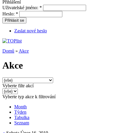
Přihlášení
Uživatelské jméno:
*
Heslo:
*
Přihlásit se
Zaslat nové heslo
Domů
»
Akce
Akce
Vyberte filtr akcí
Vyberte typ akce k filtrování
Month
Týden
Tabulka
Seznam
«
Sobota Únor 16, 2019