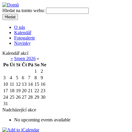
Hledat na tomto webu:
Hledat
O nás
Kalendář
Fotogalerie
Novinky
Kalendář akcí
«
Srpen 2026
»
Po
Út
St
Čt
Pá
So
Ne
1
2
3
4
5
6
7
8
9
10
11
12
13
14
15
16
17
18
19
20
21
22
23
24
25
26
27
28
29
30
31
Nadcházející akce
No upcoming events available