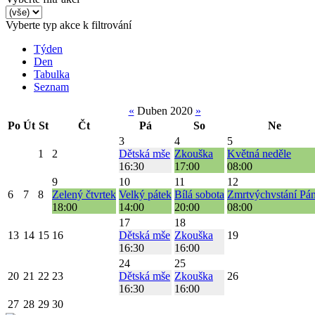
Vyberte typ akce k filtrování
Týden
Den
Tabulka
Seznam
«
Duben 2020
»
Po
Út
St
Čt
Pá
So
Ne
3
4
5
1
2
Dětská mše
Zkouška
Květná neděle
16:30
17:00
08:00
9
10
11
12
6
7
8
Zelený čtvrtek
Velký pátek
Bílá sobota
Zmrtvýchvstání Pá
18:00
14:00
20:00
08:00
17
18
13
14
15
16
Dětská mše
Zkouška
19
16:30
16:00
24
25
20
21
22
23
Dětská mše
Zkouška
26
16:30
16:00
27
28
29
30