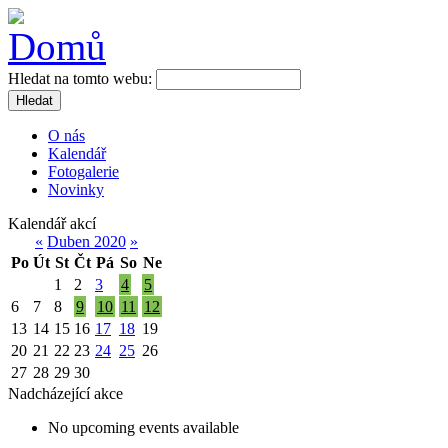
Hledat na tomto webu:
Hledat
O nás
Kalendář
Fotogalerie
Novinky
Kalendář akcí
«
Duben 2020
»
Po
Út
St
Čt
Pá
So
Ne
1
2
3
4
5
6
7
8
9
10
11
12
13
14
15
16
17
18
19
20
21
22
23
24
25
26
27
28
29
30
Nadcházející akce
No upcoming events available