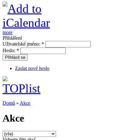
more
Přihlášení
Uživatelské jméno:
*
Heslo:
*
Přihlásit se
Zaslat nové heslo
Domů
»
Akce
Akce
Vyberte filtr akcí