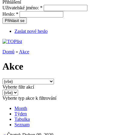
Přihlášení
Uživatelské jméno:
*
Heslo:
*
Přihlásit se
Zaslat nové heslo
Domů
»
Akce
Akce
Vyberte filtr akcí
Vyberte typ akce k filtrování
Month
Týden
Tabulka
Seznam
«
Čtvrtek Duben 09, 2020