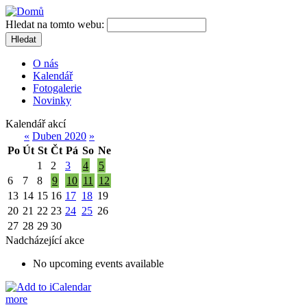
Hledat na tomto webu:
Hledat
O nás
Kalendář
Fotogalerie
Novinky
Kalendář akcí
«
Duben 2020
»
Po
Út
St
Čt
Pá
So
Ne
1
2
3
4
5
6
7
8
9
10
11
12
13
14
15
16
17
18
19
20
21
22
23
24
25
26
27
28
29
30
Nadcházející akce
No upcoming events available
more