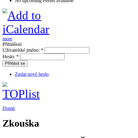
No upcoming events available
more
Přihlášení
Uživatelské jméno:
*
Heslo:
*
Přihlásit se
Zaslat nové heslo
Domů
Zkouška