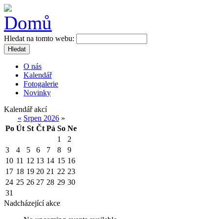
Hledat na tomto webu:
Hledat
O nás
Kalendář
Fotogalerie
Novinky
Kalendář akcí
«
Srpen 2026
»
Po
Út
St
Čt
Pá
So
Ne
1
2
3
4
5
6
7
8
9
10
11
12
13
14
15
16
17
18
19
20
21
22
23
24
25
26
27
28
29
30
31
Nadcházející akce