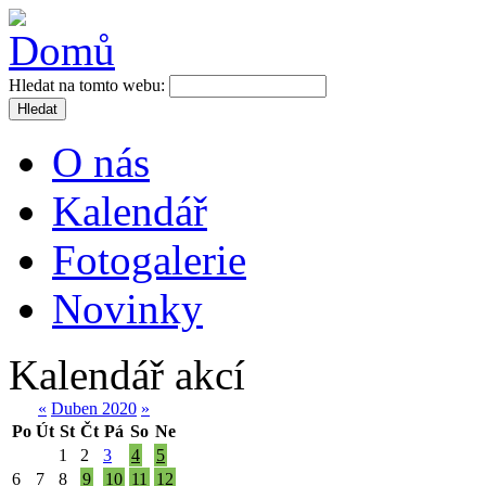
Hledat na tomto webu:
Hledat
O nás
Kalendář
Fotogalerie
Novinky
Kalendář akcí
«
Duben 2020
»
Po
Út
St
Čt
Pá
So
Ne
1
2
3
4
5
6
7
8
9
10
11
12