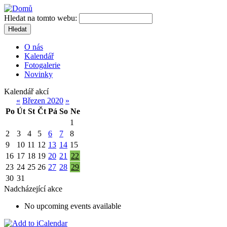
Hledat na tomto webu:
Hledat
O nás
Kalendář
Fotogalerie
Novinky
Kalendář akcí
«
Březen 2020
»
Po
Út
St
Čt
Pá
So
Ne
1
2
3
4
5
6
7
8
9
10
11
12
13
14
15
16
17
18
19
20
21
22
23
24
25
26
27
28
29
30
31
Nadcházející akce
No upcoming events available