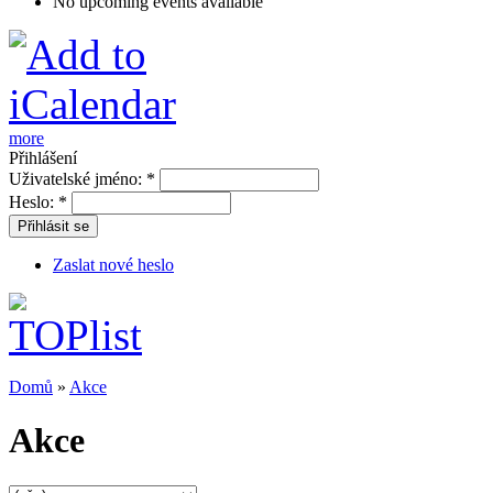
No upcoming events available
more
Přihlášení
Uživatelské jméno:
*
Heslo:
*
Přihlásit se
Zaslat nové heslo
Domů
»
Akce
Akce