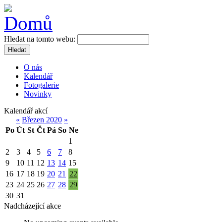
Hledat na tomto webu:
Hledat
O nás
Kalendář
Fotogalerie
Novinky
Kalendář akcí
«
Březen 2020
»
Po
Út
St
Čt
Pá
So
Ne
1
2
3
4
5
6
7
8
9
10
11
12
13
14
15
16
17
18
19
20
21
22
23
24
25
26
27
28
29
30
31
Nadcházející akce