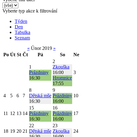
Vyberte typ akce k filtrování
Týden
Den
Tabulka
Seznam
«
Únor 2019
»
Po
Út
St
Čt
Pá
So
Ne
2
1
Zkouška
Prázdniny
16:00
3
16:30
Hromnice
17:55
8
9
4
5
6
7
Dětská mše
Prázdniny
10
16:30
16:00
15
16
11
12
13
14
Prázdniny
Prázdniny
17
16:30
16:00
22
23
18
19
20
21
Dětská mše
Zkouška
24
16:30
16:00