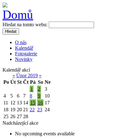
Hledat na tomto webu:
Hledat
O nás
Kalendář
Fotogalerie
Novinky
Kalendář akcí
«
Únor 2019
»
Po
Út
St
Čt
Pá
So
Ne
1
2
3
4
5
6
7
8
9
10
11
12
13
14
15
16
17
18
19
20
21
22
23
24
25
26
27
28
Nadcházející akce
No upcoming events available