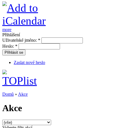
more
Přihlášení
Uživatelské jméno:
*
Heslo:
*
Přihlásit se
Zaslat nové heslo
Domů
»
Akce
Akce
Vyberte filtr akcí