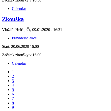
Začátek zkoušky v 16:30.
Calendar
Zkouška
Vložil/a Helča, Čt, 09/01/2020 - 16:31
Pravidelná akce
Start:
20.06.2020 16:00
Začátek zkoušky v 16:00.
Calendar
1
2
3
4
5
6
7
8
9