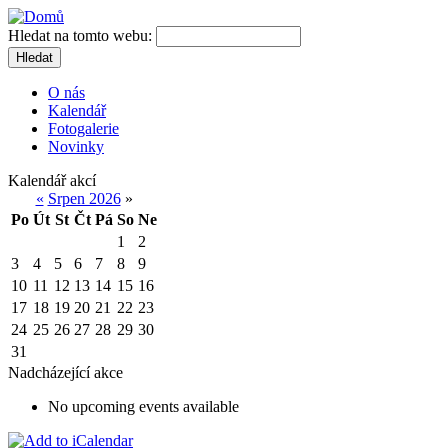
Hledat na tomto webu:
Hledat
O nás
Kalendář
Fotogalerie
Novinky
Kalendář akcí
«
Srpen 2026
»
Po
Út
St
Čt
Pá
So
Ne
1
2
3
4
5
6
7
8
9
10
11
12
13
14
15
16
17
18
19
20
21
22
23
24
25
26
27
28
29
30
31
Nadcházející akce
No upcoming events available