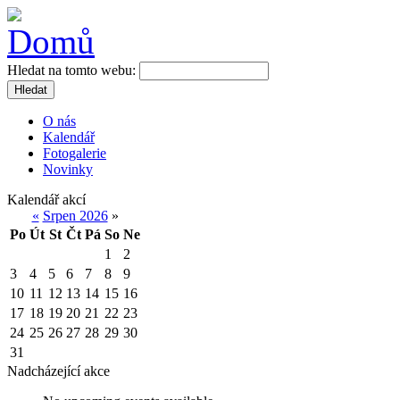
Hledat na tomto webu:
Hledat
O nás
Kalendář
Fotogalerie
Novinky
Kalendář akcí
«
Srpen 2026
»
Po
Út
St
Čt
Pá
So
Ne
1
2
3
4
5
6
7
8
9
10
11
12
13
14
15
16
17
18
19
20
21
22
23
24
25
26
27
28
29
30
31
Nadcházející akce