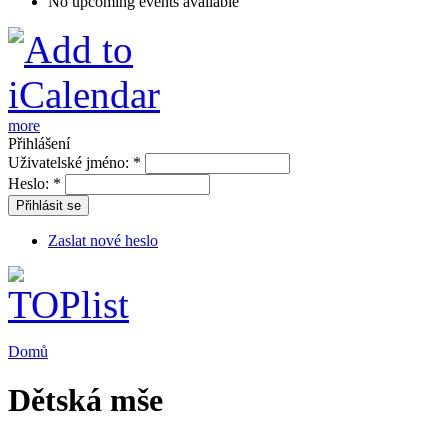
No upcoming events available
more
Přihlášení
Uživatelské jméno:
*
Heslo:
*
Přihlásit se
Zaslat nové heslo
Domů
Dětská mše