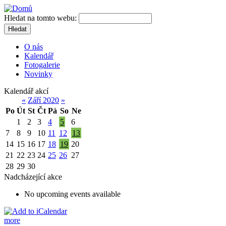
Hledat na tomto webu:
Hledat
O nás
Kalendář
Fotogalerie
Novinky
Kalendář akcí
«
Září 2020
»
Po
Út
St
Čt
Pá
So
Ne
1
2
3
4
5
6
7
8
9
10
11
12
13
14
15
16
17
18
19
20
21
22
23
24
25
26
27
28
29
30
Nadcházející akce
No upcoming events available
more