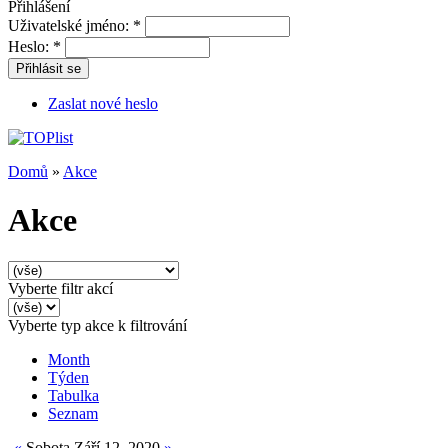
Přihlášení
Uživatelské jméno:
*
Heslo:
*
Přihlásit se
Zaslat nové heslo
Domů
»
Akce
Akce
Vyberte filtr akcí
Vyberte typ akce k filtrování
Month
Týden
Tabulka
Seznam
«
Sobota Září 12, 2020
»