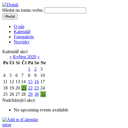
Hledat na tomto webu:
Hledat
O nás
Kalendář
Fotogalerie
Novinky
Kalendář akcí
«
Květen 2020
»
Po
Út
St
Čt
Pá
So
Ne
1
2
3
4
5
6
7
8
9
10
11
12
13
14
15
16
17
18
19
20
21
22
23
24
25
26
27
28
29
30
31
Nadcházející akce
No upcoming events available
more