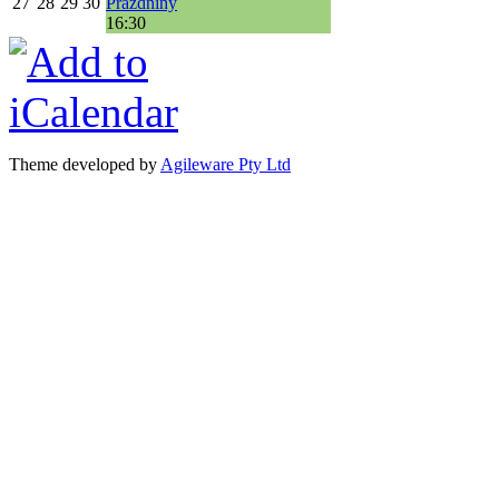
27
28
29
30
Prázdniny
16:30
Theme developed by
Agileware Pty Ltd