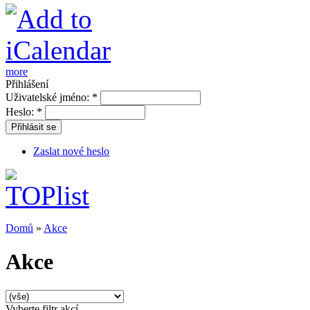
more
Přihlášení
Uživatelské jméno:
*
Heslo:
*
Přihlásit se
Zaslat nové heslo
Domů
»
Akce
Akce
Vyberte filtr akcí