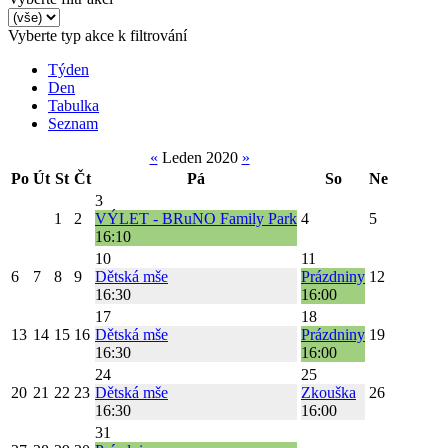
Vyberte typ akce k filtrování
Týden
Den
Tabulka
Seznam
«
Leden 2020
»
Po
Út
St
Čt
Pá
So
Ne
3
1
2
VÝLET - BRuNO Family Park
4
5
16:10
10
11
6
7
8
9
Dětská mše
Prázdniny
12
16:30
16:00
17
18
13
14
15
16
Dětská mše
Prázdniny
19
16:30
16:00
24
25
20
21
22
23
Dětská mše
Zkouška
26
16:30
16:00
31