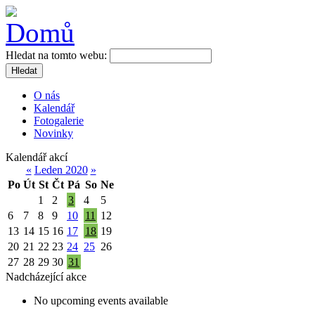
Hledat na tomto webu:
Hledat
O nás
Kalendář
Fotogalerie
Novinky
Kalendář akcí
«
Leden 2020
»
Po
Út
St
Čt
Pá
So
Ne
1
2
3
4
5
6
7
8
9
10
11
12
13
14
15
16
17
18
19
20
21
22
23
24
25
26
27
28
29
30
31
Nadcházející akce
No upcoming events available