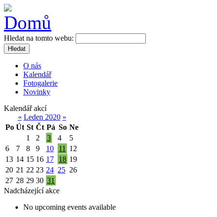
Hledat na tomto webu:
Hledat
O nás
Kalendář
Fotogalerie
Novinky
Kalendář akcí
«
Leden 2020
»
Po
Út
St
Čt
Pá
So
Ne
1
2
3
4
5
6
7
8
9
10
11
12
13
14
15
16
17
18
19
20
21
22
23
24
25
26
27
28
29
30
31
Nadcházející akce
No upcoming events available