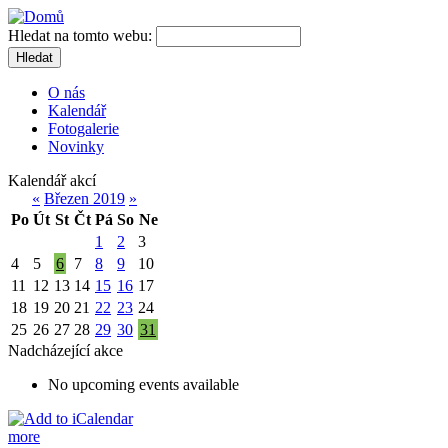
Hledat na tomto webu:
Hledat
O nás
Kalendář
Fotogalerie
Novinky
Kalendář akcí
«
Březen 2019
»
Po
Út
St
Čt
Pá
So
Ne
1
2
3
4
5
6
7
8
9
10
11
12
13
14
15
16
17
18
19
20
21
22
23
24
25
26
27
28
29
30
31
Nadcházející akce
No upcoming events available
more