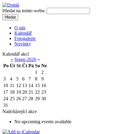
Hledat na tomto webu:
Hledat
O nás
Kalendář
Fotogalerie
Novinky
Kalendář akcí
«
Srpen 2026
»
Po
Út
St
Čt
Pá
So
Ne
1
2
3
4
5
6
7
8
9
10
11
12
13
14
15
16
17
18
19
20
21
22
23
24
25
26
27
28
29
30
31
Nadcházející akce
No upcoming events available