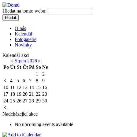
Hledat na tomto webu:
Hledat
O nás
Kalendář
Fotogalerie
Novinky
Kalendář akcí
«
Srpen 2026
»
Po
Út
St
Čt
Pá
So
Ne
1
2
3
4
5
6
7
8
9
10
11
12
13
14
15
16
17
18
19
20
21
22
23
24
25
26
27
28
29
30
31
Nadcházející akce
No upcoming events available