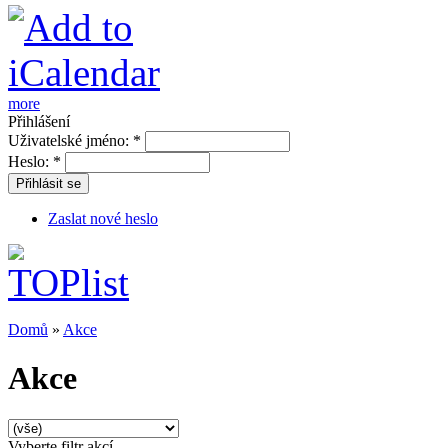
more
Přihlášení
Uživatelské jméno:
*
Heslo:
*
Přihlásit se
Zaslat nové heslo
Domů
»
Akce
Akce
Vyberte filtr akcí