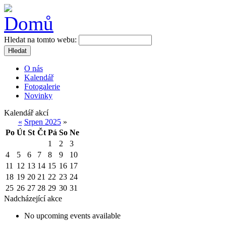
Hledat na tomto webu:
Hledat
O nás
Kalendář
Fotogalerie
Novinky
Kalendář akcí
«
Srpen 2025
»
Po
Út
St
Čt
Pá
So
Ne
1
2
3
4
5
6
7
8
9
10
11
12
13
14
15
16
17
18
19
20
21
22
23
24
25
26
27
28
29
30
31
Nadcházející akce
No upcoming events available