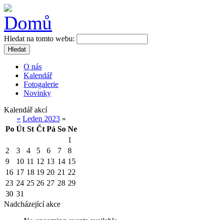
Hledat na tomto webu:
Hledat
O nás
Kalendář
Fotogalerie
Novinky
Kalendář akcí
«
Leden 2023
»
Po
Út
St
Čt
Pá
So
Ne
1
2
3
4
5
6
7
8
9
10
11
12
13
14
15
16
17
18
19
20
21
22
23
24
25
26
27
28
29
30
31
Nadcházející akce