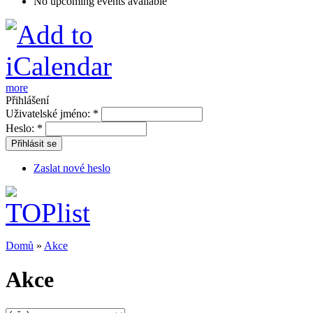
No upcoming events available
more
Přihlášení
Uživatelské jméno:
*
Heslo:
*
Přihlásit se
Zaslat nové heslo
Domů
»
Akce
Akce