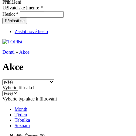
Přihlášení
Uživatelské jméno:
*
Heslo:
*
Přihlásit se
Zaslat nové heslo
Domů
»
Akce
Akce
Vyberte filtr akcí
Vyberte typ akce k filtrování
Month
Týden
Tabulka
Seznam
«
Neděle Červen 09,