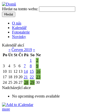
Hledat na tomto webu:
Hledat
O nás
Kalendář
Fotogalerie
Novinky
Kalendář akcí
«
Červen 2019
»
Po
Út
St
Čt
Pá
So
Ne
1
2
3
4
5
6
7
8
9
10
11
12
13
14
15
16
17
18
19
20
21
22
23
24
25
26
27
28
29
30
Nadcházející akce
No upcoming events available
more