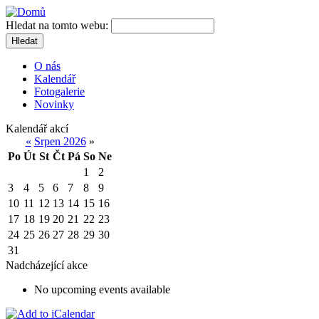
Hledat na tomto webu:
Hledat
O nás
Kalendář
Fotogalerie
Novinky
Kalendář akcí
«
Srpen 2026
»
Po
Út
St
Čt
Pá
So
Ne
1
2
3
4
5
6
7
8
9
10
11
12
13
14
15
16
17
18
19
20
21
22
23
24
25
26
27
28
29
30
31
Nadcházející akce
No upcoming events available