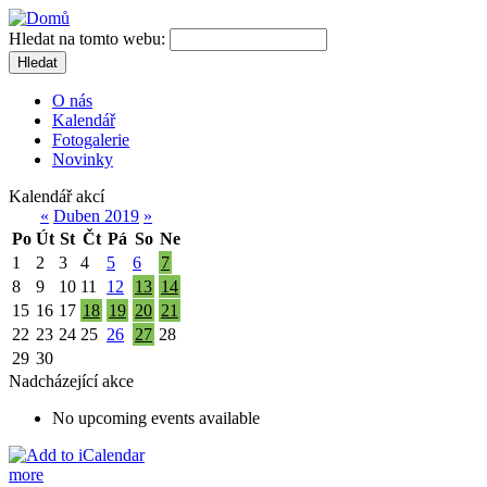
Hledat na tomto webu:
Hledat
O nás
Kalendář
Fotogalerie
Novinky
Kalendář akcí
«
Duben 2019
»
Po
Út
St
Čt
Pá
So
Ne
1
2
3
4
5
6
7
8
9
10
11
12
13
14
15
16
17
18
19
20
21
22
23
24
25
26
27
28
29
30
Nadcházející akce
No upcoming events available
more