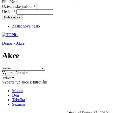
Přihlášení
Uživatelské jméno:
*
Heslo:
*
Přihlásit se
Zaslat nové heslo
Domů
»
Akce
Akce
Vyberte filtr akcí
Vyberte typ akce k filtrování
Month
Den
Tabulka
Seznam
«
Week of Duben 15, 2019
»